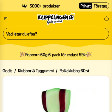
Skip to main content
5000+ produkter
Privat
Företag
Fri
Popcorn 60g 6-pack för endast 59kr
Godis
/
Klubbor & Tuggummi
/
Polkaklubba 60 st