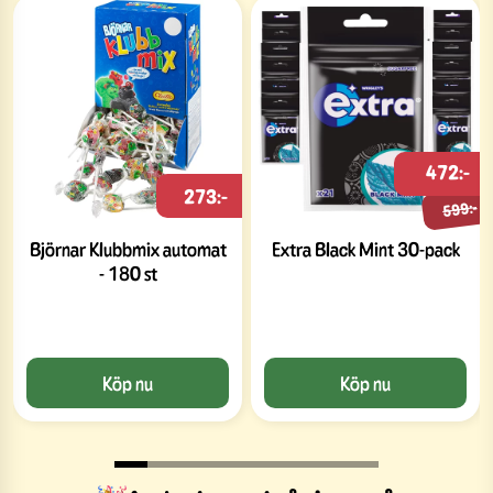
472:-
273:-
599:-
Björnar Klubbmix automat
Extra Black Mint 30-pack
- 180 st
Köp nu
Köp nu