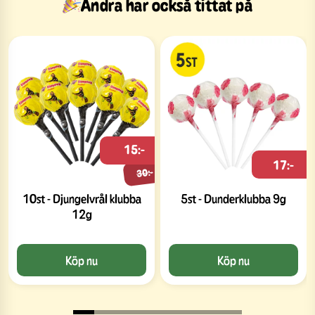
Andra har också tittat på
15:-
17:-
30:-
10st - Djungelvrål klubba
5st - Dunderklubba 9g
12g
Köp nu
Köp nu