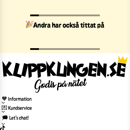
Andra har också tittat på
🧡 Information
💌 Kundservice
🗯️ Let’s chat!