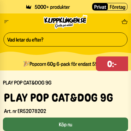
Skip to main content
5000+ produkter
Privat
Företag
Fri
0:-
Popcorn 60g 6-pack för endast 59kr
PLAY POP CAT&DOG 9G
PLAY POP CAT&DOG 9G
Art. nr
ER52078202
Köp nu