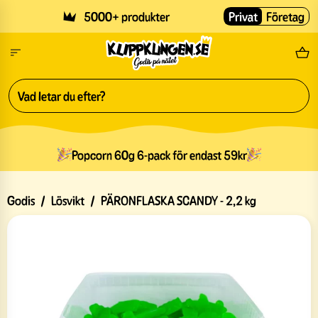
Skip to main content
5000+ produkter
Privat
Företag
Fri
Slide 1 of 3
Popcorn 60g 6-pack för endast 59kr
Godis
/
Lösvikt
/
PÄRONFLASKA SCANDY - 2,2 kg