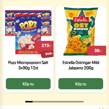
273:-
36:-
348:-
Popz Micropopcorn Salt
Estrella Ostringar Mild
3x90g 12st
Jalapeno 200g
Köp nu
Köp nu
Slide 1 of 8