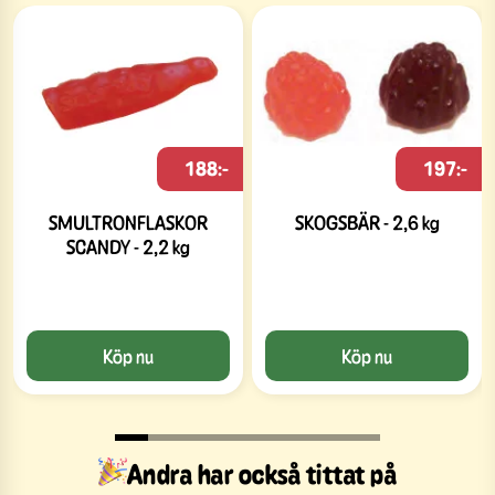
188:-
197:-
SMULTRONFLASKOR
SKOGSBÄR - 2,6 kg
SCANDY - 2,2 kg
Köp nu
Köp nu
Slide 1 of 8
Andra har också tittat på