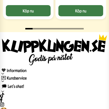
Köp nu
Köp nu
🧡 Information
💌 Kundservice
🗯️ Let’s chat!