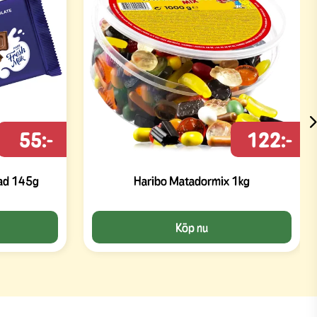
55:-
122:-
lad 145g
Haribo Matadormix 1kg
Köp nu