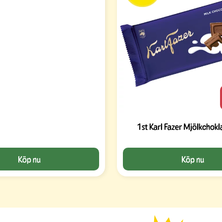
1st Karl Fazer Mjölkchok
Köp nu
Köp nu