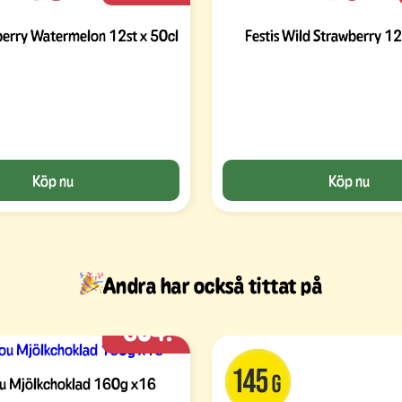
berry Watermelon 12st x 50cl
Festis Wild Strawberry 12
Köp nu
Köp nu
Andra har också tittat på
604:-
 Mjölkchoklad 160g x16