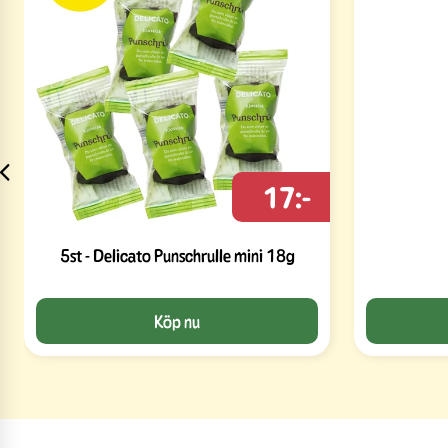
17:-
5st - Delicato Punschrulle mini 18g
Köp nu