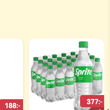
377:-
188:-