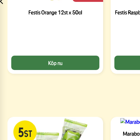
Festis Orange 12st x 50cl
Festis Rasp
Köp nu
Marabou