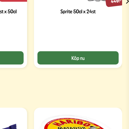
449:-
st x 50cl
Sprite 50cl x 24st
Köp nu