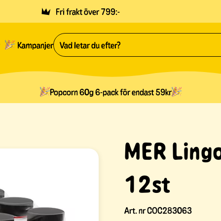
Fri frakt över 799:-
Kampanjer
Popcorn 60g 6-pack för endast 59kr
MER Lingo
12st
Art. nr
COC283063