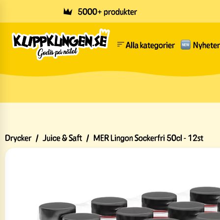
Skip to main content
5000+ produkter
Alla kategorier
Nyheter
Drycker
/
Juice & Saft
/
MER Lingon Sockerfri 50cl - 12st