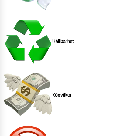
Hållbarhet
Köpvilkor