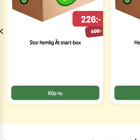
226:-
500:-
Stor hemlig Ät snart-box
He
Köp nu