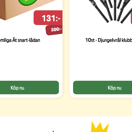
131:-
300:-
mliga Ät snart-lådan
10st - Djungelvrål klub
Köp nu
Köp nu