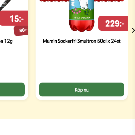
15:-
229:-
30:-
ba 12g
Mumin Sockerfri Smultron 50cl x 24st
Köp nu