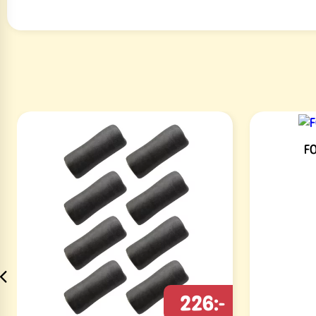
F
226:-