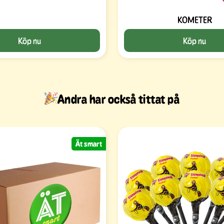
KOMETER
Köp nu
Köp nu
Andra har också tittat på
Ät smart