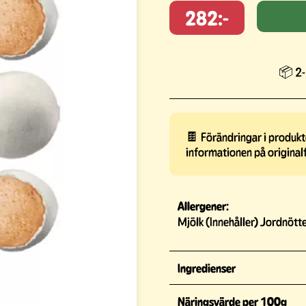
282:-
📦 2-
🍫 Förändringar i produkte
informationen på original
Allergener:
Mjölk (Innehåller) Jordnötte
Ingredienser
Näringsvärde per 100g