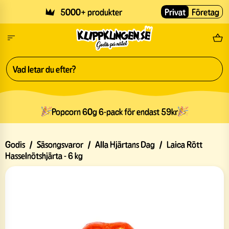
Skip to main content
5000+ produkter
Privat
Företag
Fri
Popcorn 60g 6-pack för endast 59kr
Godis
/
Säsongsvaror
/
Alla Hjärtans Dag
/
Laica Rött
Hasselnötshjärta - 6 kg