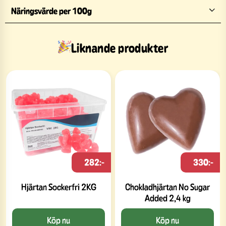
Näringsvärde per 100g
Liknande produkter
282:-
330:-
Hjärtan Sockerfri 2KG
Chokladhjärtan No Sugar
Added 2,4 kg
Köp nu
Köp nu