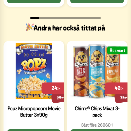
Andra har också tittat på
Ät smart
24:-
46:-
29:-
75:-
Popz Micropopcorn Movie
Chirre® Chips Mixat 3-
Butter 3x90g
pack
Bäst före:
260601