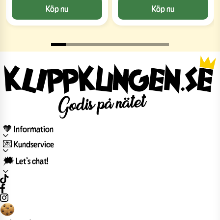
Köp nu
Köp nu
🧡 Information
💌 Kundservice
🗯️ Let’s chat!