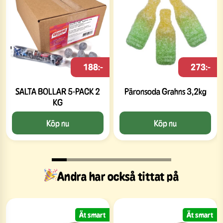
188:-
273:-
SALTA BOLLAR 5-PACK 2
Päronsoda Grahns 3,2kg
KG
Köp nu
Köp nu
Andra har också tittat på
Ät smart
Ät smart