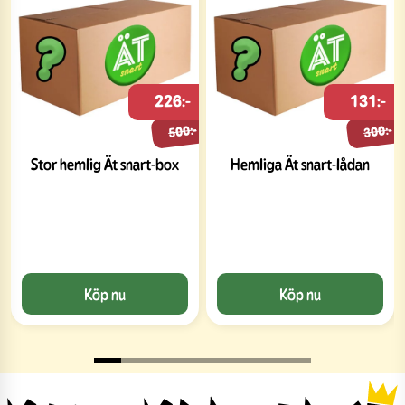
226:-
131:-
500:-
300:-
Stor hemlig Ät snart-box
Hemliga Ät snart-lådan
Köp nu
Köp nu