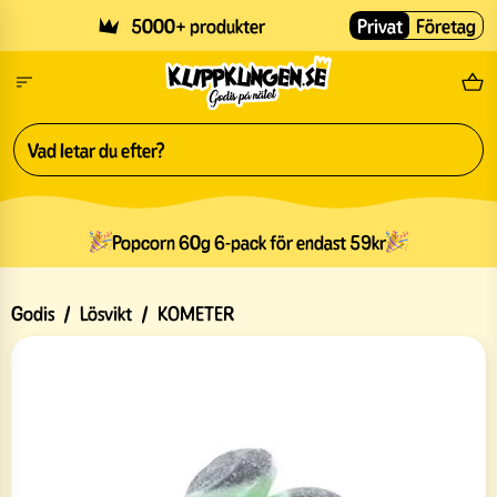
Skip to main content
5000+ produkter
Privat
Företag
Fri
Popcorn 60g 6-pack för endast 59kr
Godis
/
Lösvikt
/
KOMETER