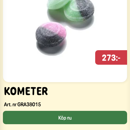
273:-
KOMETER
Art. nr
GRA38015
Köp nu