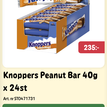
235:-
Knoppers Peanut Bar 40g
x 24st
Art. nr
STO471731