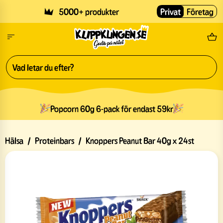
Skip to main content
5000+ produkter
Privat
Företag
Fri
Popcorn 60g 6-pack för endast 59kr
Hälsa
/
Proteinbars
/
Knoppers Peanut Bar 40g x 24st