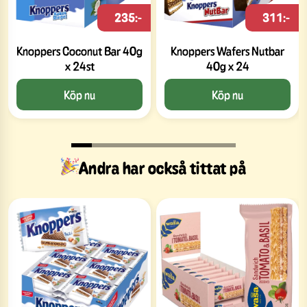
235:-
311:-
Knoppers Coconut Bar 40g
Knoppers Wafers Nutbar
x 24st
40g x 24
Köp nu
Köp nu
Andra har också tittat på