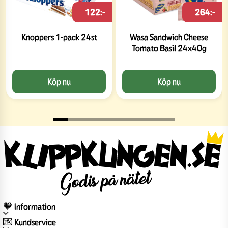
122:-
264:-
Knoppers 1-pack 24st
Wasa Sandwich Cheese
Tomato Basil 24x40g
Köp nu
Köp nu
🧡 Information
💌 Kundservice