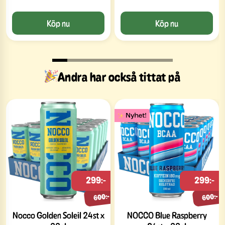
Köp nu
Köp nu
Andra har också tittat på
299:-
299:-
600:-
600:-
Nocco Golden Soleil 24st x
NOCCO Blue Raspberry