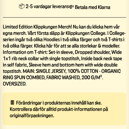
📦 2-5 vardagar leverans
💸 Betala med Klarna
Limited Edition Klippkungen Merch! Nu kan du klicka hem vår
egna merch. Vårt första släpp är Klippkungen College. I College-
serien ingår två olika Hoodies i två olika färger och två T-shirts i
två olika färger. Klicka här för att se alla storlekar & modeller.
Information om T-shirt: Set-in sleeve, Dropped shoulder, Wide
1x1 rib neck collar with single topstitch, Inside back neck tape
in self fabric, Sleeve hem and bottom hem with wide double
topstitch. MAIN: SINGLE JERSEY, 100% COTTON - ORGANIC
RING SPUN COMBED, FABRIC WASHED, 200 G/M².
OVERSIZED.
🍫 Förändringar i produkternas innehåll kan ske.
Kontrollera därför alltid produkt-informationen på
originalförpackningen.