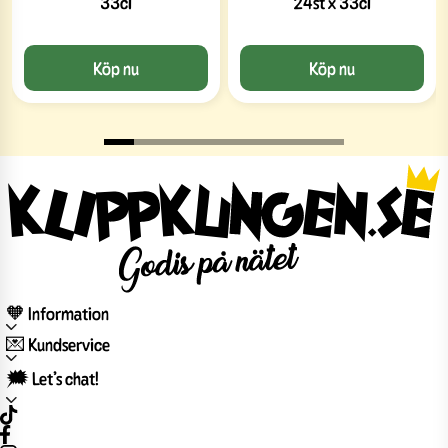
33cl
24st x 33cl
Köp nu
Köp nu
🧡 Information
💌 Kundservice
🗯️ Let’s chat!