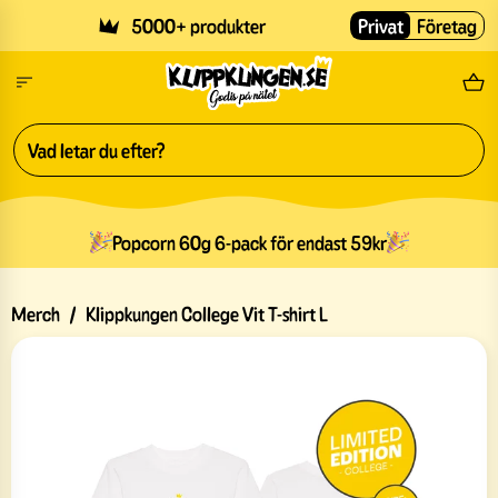
Skip to main content
5000+ produkter
Privat
Företag
Fri
Popcorn 60g 6-pack för endast 59kr
Merch
/
Klippkungen College Vit T-shirt L