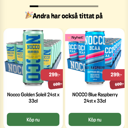
Andra har också tittat på
299:-
299:-
600:-
600:-
Nocco Golden Soleil 24st x
NOCCO Blue Raspberry
33cl
24st x 33cl
Köp nu
Köp nu