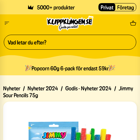
Skip to main content
5000+ produkter
Privat
Företag
Fri
Popcorn 60g 6-pack för endast 59kr
Nyheter
/
Nyheter 2024
/
Godis - Nyheter 2024
/
Jimmy
Sour Pencils 75g