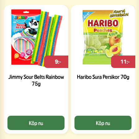
9:-
11:-
Jimmy Sour Belts Rainbow
Haribo Sura Persikor 70g
75g
Köp nu
Köp nu