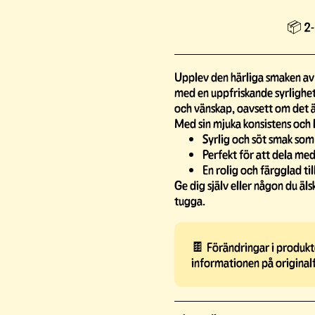
📦 2-
Upplev den härliga smaken av 
med en uppfriskande syrlighet.
och vänskap, oavsett om det är
Med sin mjuka konsistens och l
Syrlig och söt smak som t
Perfekt för att dela med
En rolig och färgglad til
Ge dig själv eller någon du äl
tugga.
🍫 Förändringar i produkte
informationen på original