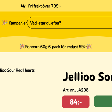
Fri frakt över 799:-
Kampanjer
Popcorn 60g 6-pack för endast 59kr
llioo Sour Red Hearts
Jellioo S
Art. nr
JL4298
84:-