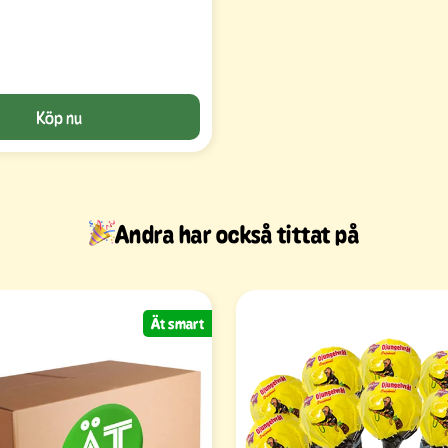
Köp nu
Andra har också tittat på
Ät smart