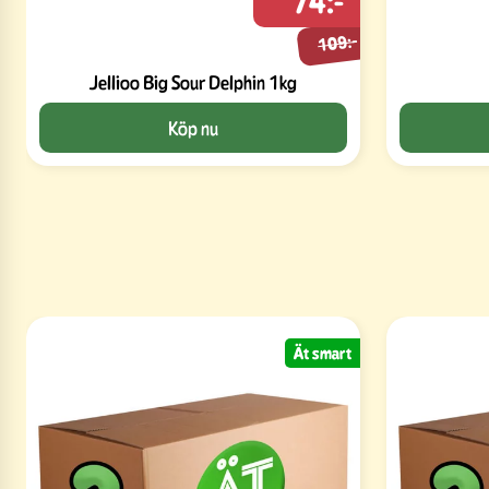
74:-
109:-
Jellioo Big Sour Delphin 1kg
Köp nu
Ät smart