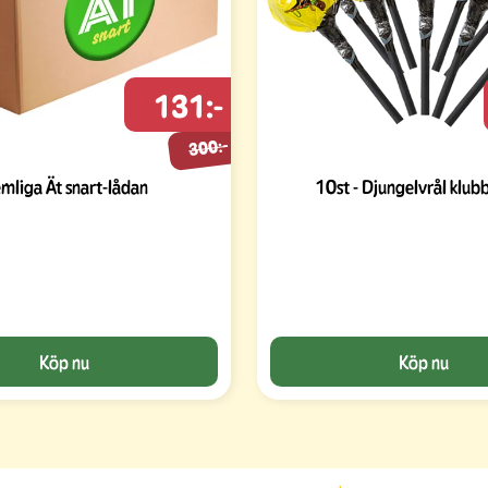
131:-
300:-
mliga Ät snart-lådan
10st - Djungelvrål klub
Köp nu
Köp nu