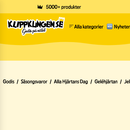
Skip to main content
5000+ produkter
Alla kategorier
Nyheter
Godis
/
Säsongsvaror
/
Alla Hjärtans Dag
/
Geléhjärtan
/
Je