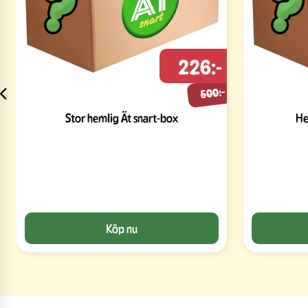
226:-
500:-
Stor hemlig Ät snart-box
He
Köp nu