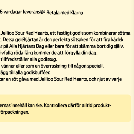
5 vardagar leverans
💸 Betala med Klarna
Jellioo Sour Red Hearts, ett festligt godis som kombinerar sötma
 Dessa geléhjärtan är den perfekta sötsaken för att fira kärlek
 på Alla Hjärtans Dag eller bara för att skämma bort dig själv.
ivfulla röda färg kommer de att förgylla din dag.
illfredsställer alla godissug.
 vänner eller som en överraskning till någon speciell.
lägg till alla godisbufféer.
skar en söt gåva med Jellioo Sour Red Hearts, och njut av varje
rnas innehåll kan ske. Kontrollera därför alltid produkt-
förpackningen.