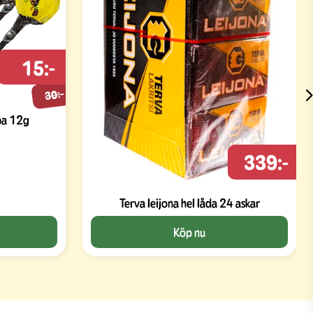
15:-
30:-
ba 12g
339:-
Terva leijona hel låda 24 askar
Köp nu