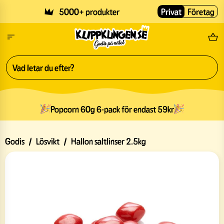
Skip to main content
5000+ produkter
Privat
Företag
Fri
Popcorn 60g 6-pack för endast 59kr
Godis
/
Lösvikt
/
Hallon saltlinser 2.5kg