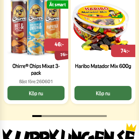
Ät smart
46:-
74:-
75:-
Chirre® Chips Mixat 3-
Haribo Matador Mix 600g
pack
Bäst före:
260601
Köp nu
Köp nu