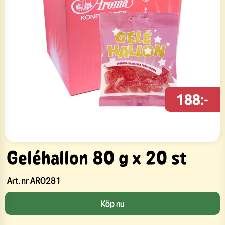
188:-
Geléhallon 80 g x 20 st
Art. nr
ARO281
Köp nu