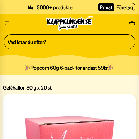
Skip to main content
5000+ produkter
Privat
Företag
Fri
Popcorn 60g 6-pack för endast 59kr
Geléhallon 80 g x 20 st