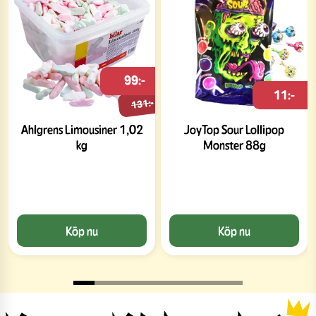
99:-
11:-
131:-
Ahlgrens Limousiner 1,02
JoyTop Sour Lollipop
kg
Monster 88g
Köp nu
Köp nu