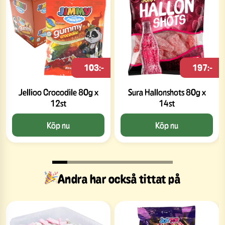
103:-
197:-
Jellioo Crocodile 80g x
Sura Hallonshots 80g x
12st
14st
Köp nu
Köp nu
Andra har också tittat på