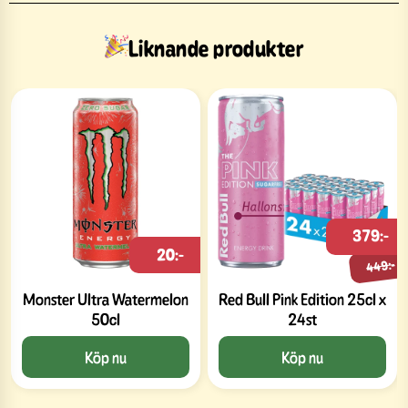
Liknande produkter
379:-
20:-
449:-
Monster Ultra Watermelon
Red Bull Pink Edition 25cl x
50cl
24st
Köp nu
Köp nu