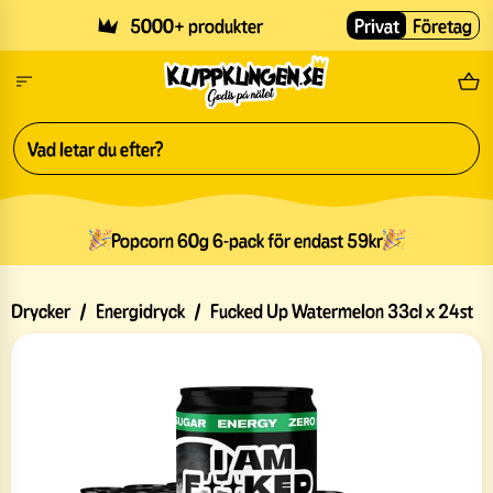
Skip to main content
5000+ produkter
Privat
Företag
Fri
Popcorn 60g 6-pack för endast 59kr
Drycker
/
Energidryck
/
Fucked Up Watermelon 33cl x 24st