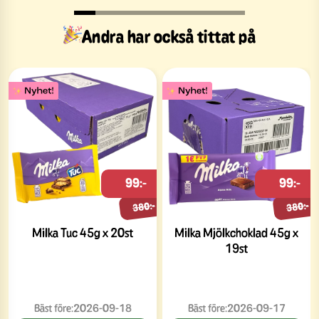
Andra har också tittat på
99:-
99:-
380:-
380:-
Milka Tuc 45g x 20st
Milka Mjölkchoklad 45g x
19st
Bäst före:
2026-09-18
Bäst före:
2026-09-17