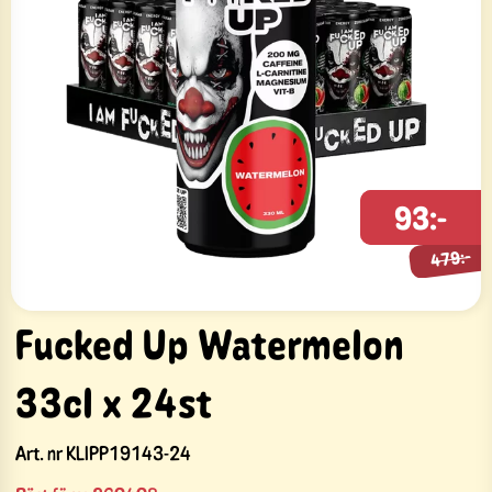
479:-
93:-
479:-
Fucked Up Watermelon
33cl x 24st
Art. nr
KLIPP19143-24