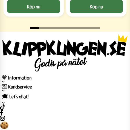
Köp nu
Köp nu
🧡 Information
💌 Kundservice
🗯️ Let’s chat!