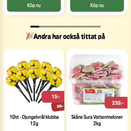
Köp nu
Köp nu
Andra har också tittat på
15:-
235:-
30:-
10st - Djungelvrål klubba
Skåne Sura Vattenmeloner
12g
2kg