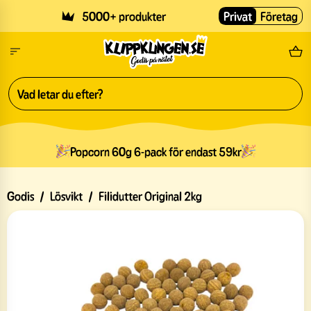
Skip to main content
5000+ produkter
Privat
Företag
Fri
Popcorn 60g 6-pack för endast 59kr
Godis
/
Lösvikt
/
Filidutter Original 2kg