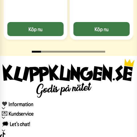
Köp nu
Köp nu
🧡 Information
💌 Kundservice
🗯️ Let’s chat!