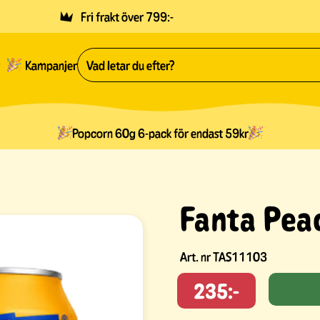
Fri frakt över 799:-
Kampanjer
Popcorn 60g 6-pack för endast 59kr
Fanta Pea
Art. nr
TAS11103
235:-