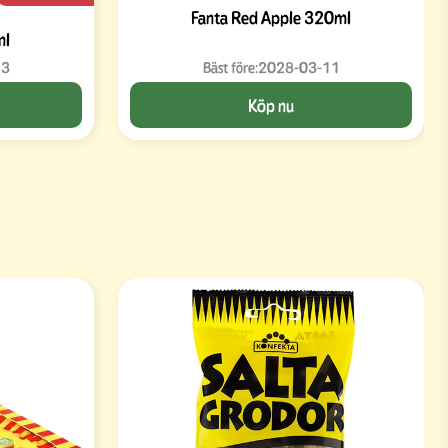
Fanta Red Apple 320ml
ml
13
Bäst före:
2028-03-11
Köp nu