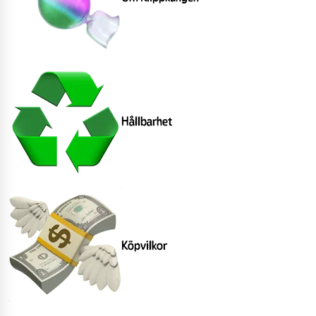
Hållbarhet
Köpvilkor