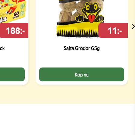
188:-
11:-
ck
Salta Grodor 65g
Köp nu