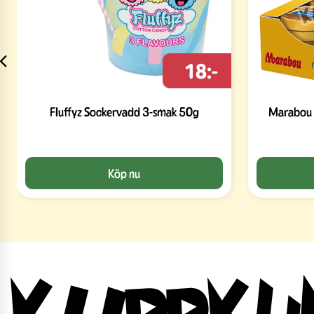
18:-
Fluffyz Sockervadd 3-smak 50g
Marabou 
Köp nu