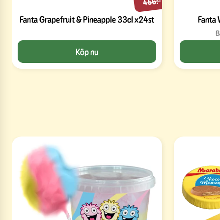
456:-
Fanta Grapefruit & Pineapple 33cl x24st
Fanta 
B
Köp nu