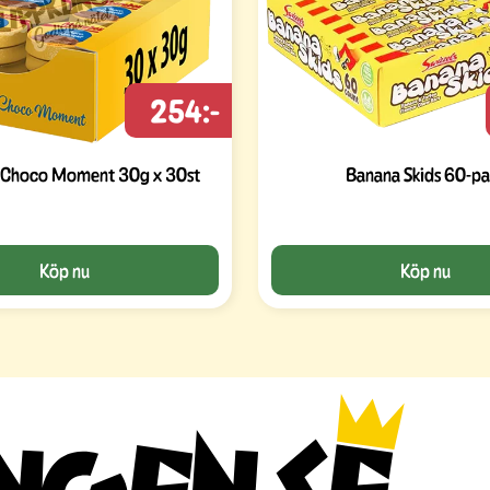
254:-
Choco Moment 30g x 30st
Banana Skids 60-pa
Köp nu
Köp nu