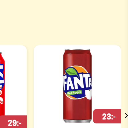
23:-
29:-