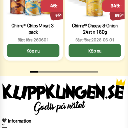
46:-
349:-
529:-
75:-
Chirre® Chips Mixat 3-
Chirre® Cheese & Onion
pack
24st x 160g
Bäst före:
260601
Bäst före:
2026-06-01
Köp nu
Köp nu
🧡 Information