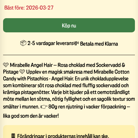
Bäst före:
2026-03-27
Köp nu
📦 2-5 vardagar leverans
💸 Betala med Klarna
🩷 Mirabelle Angel Hair – Rosa choklad med Sockervadd &
Pistage 🩷 Upplev en magisk smakresa med Mirabelle Cotton
Candy with Pistachios - Angel Hair. En unik chokladupplevelse
som kombinerar söt rosa choklad med fluffig sockervadd och
krämiga pistagenötter. Varje bit bjuder på ett oemotståndligt
möte mellan len sötma, nötig fyllighet och en sagolik textur som
smälter i munnen. 👉 80g ren njutning i vacker förpackning –
lika god som den är vacker!
🍫 Förändringar i produkternas innehåll kan ske.