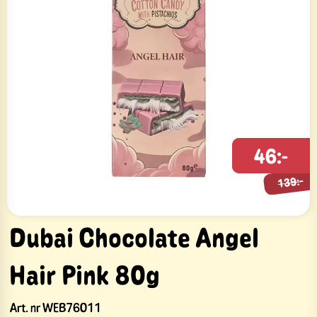
139:-
46:-
139:-
Dubai Chocolate Angel
Hair Pink 80g
Art. nr
WEB76011