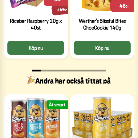
46:-
149:-
Ricebar Raspberry 20g x
Werther's Blissful Bites
40st
ChocCookie 140g
Köp nu
Köp nu
Andra har också tittat på
Ät smart