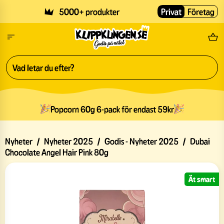
Skip to main content
5000+ produkter
Privat
Företag
Fri
Popcorn 60g 6-pack för endast 59kr
Nyheter
/
Nyheter 2025
/
Godis - Nyheter 2025
/
Dubai
Chocolate Angel Hair Pink 80g
Ät smart