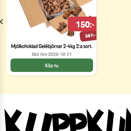
150:-
387:-
Mjölkchoklad Gelébjörnar 2-4kg 2:a sort.
Bäst före:
2026-10-21
Köp nu