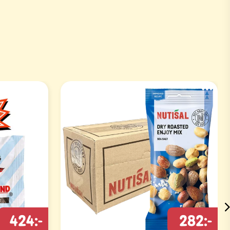
424:-
282:-