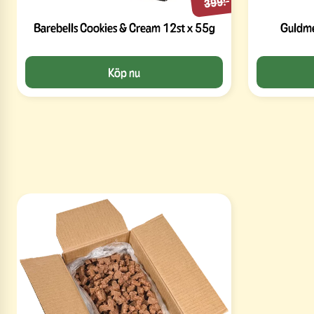
399:-
Barebells Cookies & Cream 12st x 55g
Guldme
Köp nu