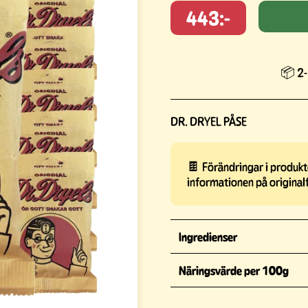
443:-
📦 2-
DR. DRYEL PÅSE
🍫 Förändringar i produkte
informationen på original
Ingredienser
Näringsvärde per 100g