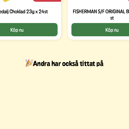
dalj Choklad 23g x 24st
FISHERMAN S/F ORIGINAL BL
st
Köp nu
Köp nu
Andra har också tittat på