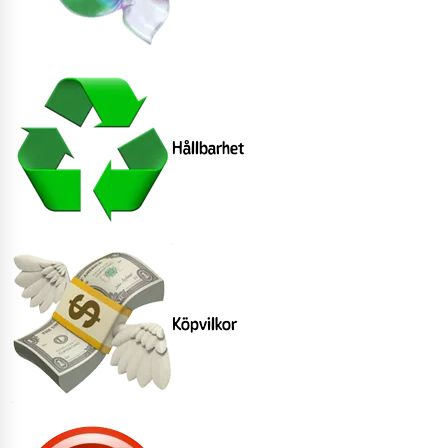
Hållbarhet
Köpvilkor