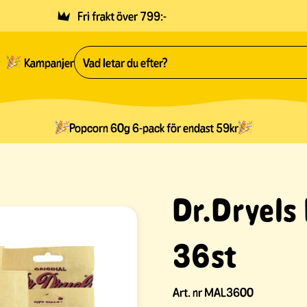
Fri frakt över 799:-
Kampanjer
Popcorn 60g 6-pack för endast 59kr
Dr.Dryels
36st
Art. nr
MAL3600