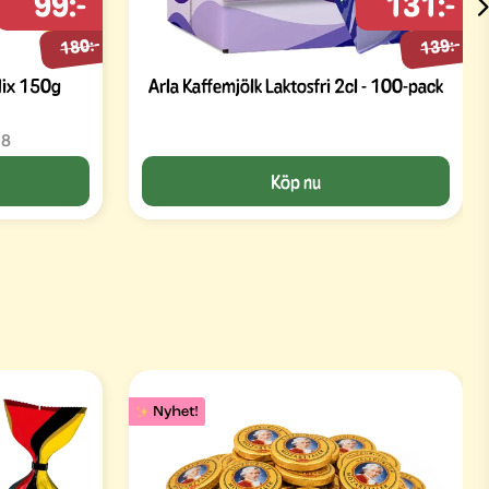
99:-
131:-
180:-
139:-
Mix 150g
Arla Kaffemjölk Laktosfri 2cl - 100-pack
18
Köp nu