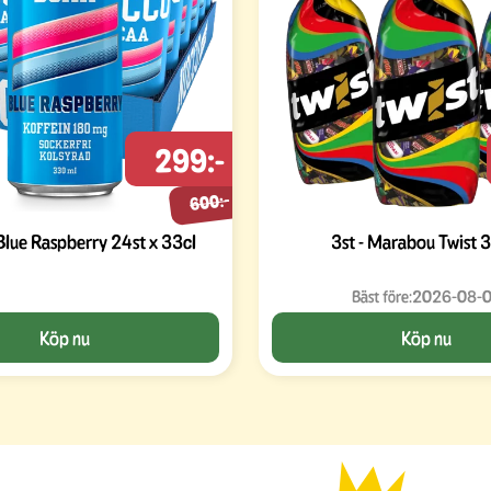
299:-
600:-
ue Raspberry 24st x 33cl
3st - Marabou Twist 
Bäst före:
2026-08-
Köp nu
Köp nu