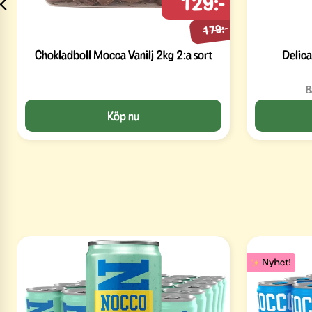
129:-
179:-
Chokladboll Mocca Vanilj 2kg 2:a sort
Delica
B
Köp nu