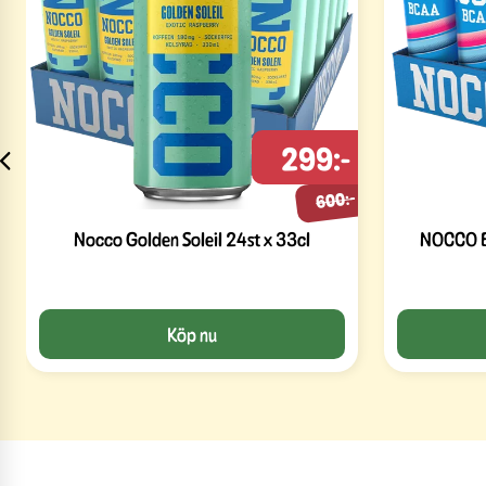
299:-
600:-
Nocco Golden Soleil 24st x 33cl
NOCCO Bl
Köp nu