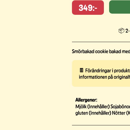
349:-
📦 2-
Smörbakad cookie bakad med l
🍫 Förändringar i produkte
informationen på original
Allergener:
Mjölk (Innehåller) Sojaböno
gluten (Innehåller) Nötter (