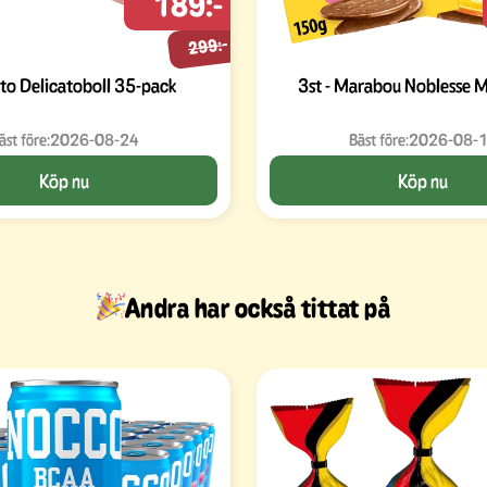
189:-
299:-
to Delicatoboll 35-pack
3st - Marabou Noblesse 
äst före:
2026-08-24
Bäst före:
2026-08-
Köp nu
Köp nu
Andra har också tittat på