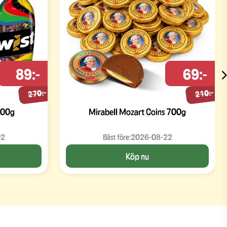
89:-
69:-
270:-
210:-
300g
Mirabell Mozart Coins 700g
02
Bäst före:
2026-08-22
Köp nu