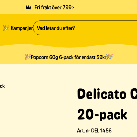
Fri frakt över 799:-
Kampanjer
Popcorn 60g 6-pack för endast 59kr
ack
Delicato 
20-pack
Art. nr
DEL1456