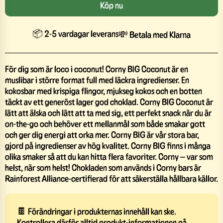
Köp nu
📦 2-5 vardagar leverans
💸 Betala med Klarna
För dig som är loco i coconut! Corny BIG Coconut är en
muslibar i större format full med läckra ingredienser. En
kokosbar med krispiga flingor, mjukseg kokos och en botten
täckt av ett generöst lager god choklad. Corny BIG Coconut är
lätt att älska och lätt att ta med sig, ett perfekt snack när du är
on-the-go och behöver ett mellanmål som både smakar gott
och ger dig energi att orka mer. Corny BIG är vår stora bar,
gjord på ingredienser av hög kvalitet. Corny BIG finns i många
olika smaker så att du kan hitta flera favoriter. Corny – var som
helst, när som helst! Chokladen som används i Corny bars är
Rainforest Alliance-certifierad för att säkerställa hållbara källor.
🍫 Förändringar i produkternas innehåll kan ske.
Kontrollera därför alltid produkt-informationen på