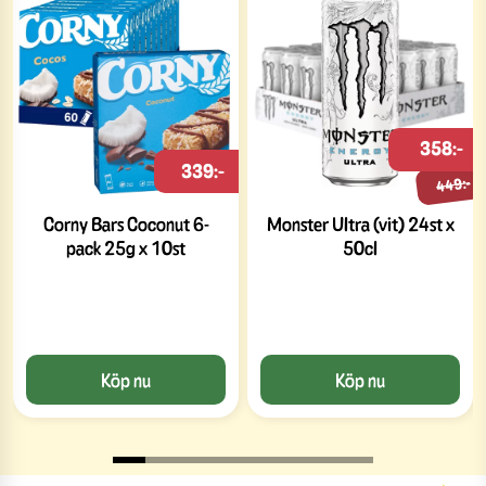
358:-
339:-
449:-
Corny Bars Coconut 6-
Monster Ultra (vit) 24st x
pack 25g x 10st
50cl
Köp nu
Köp nu