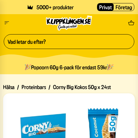
Skip to main content
5000+ produkter
Privat
Företag
Fri
Popcorn 60g 6-pack för endast 59kr
Hälsa
/
Proteinbars
/
Corny Big Kokos 50g x 24st