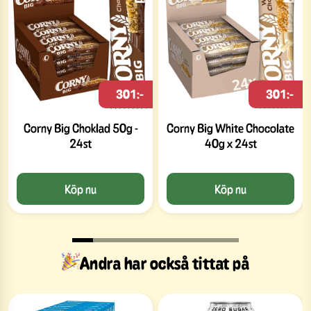
301:-
301:-
Corny Big Choklad 50g -
Corny Big White Chocolate
24st
40g x 24st
Köp nu
Köp nu
Andra har också tittat på