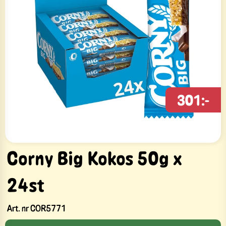
301:-
Corny Big Kokos 50g x
24st
Art. nr
COR5771