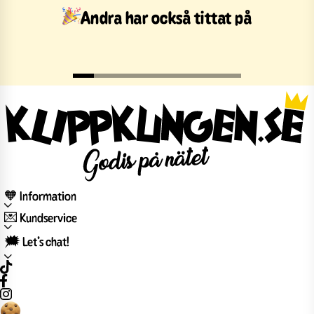
Andra har också tittat på
🧡 Information
💌 Kundservice
🗯️ Let’s chat!