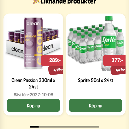
Liknande produkter
289:-
377:-
419:-
449:-
Clean Passion 330ml x
Sprite 50cl x 24st
24st
Bäst före:
2027-10-08
Köp nu
Köp nu