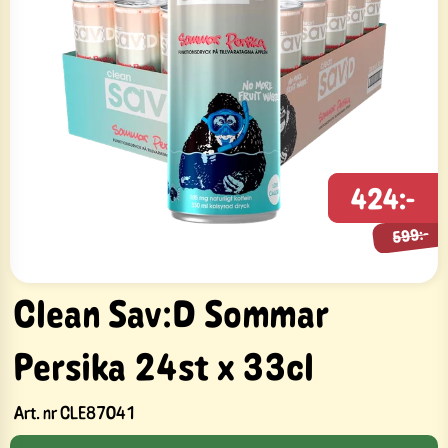
424:-
599:-
599:-
Clean Sav:D Sommar
Persika 24st x 33cl
Art. nr
CLE87041