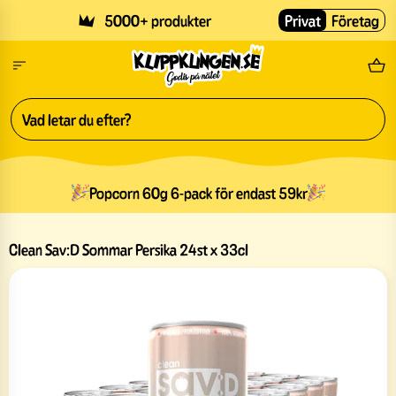
Skip to main content
5000+ produkter
Privat
Företag
Fri
Popcorn 60g 6-pack för endast 59kr
Clean Sav:D Sommar Persika 24st x 33cl