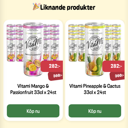
Liknande produkter
282:-
282:-
360:-
360:-
Vitami Mango &
Vitami Pineapple & Cactus
Passionfruit 33cl x 24st
33cl x 24st
Köp nu
Köp nu