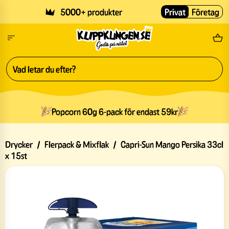
Skip to main content
5000+ produkter
Privat
Företag
Fri
Popcorn 60g 6-pack för endast 59kr
Drycker
/
Flerpack & Mixflak
/
Capri-Sun Mango Persika 33cl
x 15st