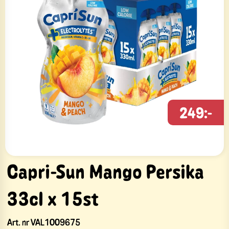
249:-
Capri-Sun Mango Persika
33cl x 15st
Art. nr
VAL1009675