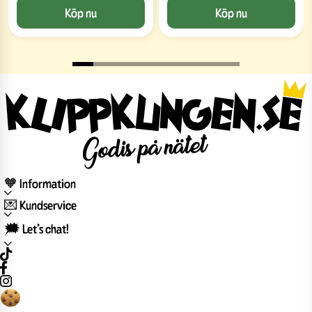
Köp nu
Köp nu
🧡 Information
💌 Kundservice
🗯️ Let’s chat!