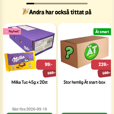
Andra har också tittat på
Ät smart
99:-
226:-
380:-
500:-
Milka Tuc 45g x 20st
Stor hemlig Ät snart-box
Bäst före:
2026-09-18