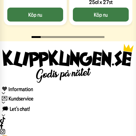
25cl x 27st
Köp nu
Köp nu
🧡 Information
💌 Kundservice
🗯️ Let’s chat!