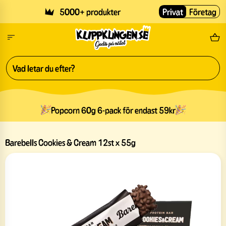
Skip to main content
5000+ produkter
Privat
Företag
Fri
Popcorn 60g 6-pack för endast 59kr
Barebells Cookies & Cream 12st x 55g