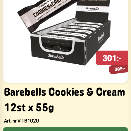
301:-
399:-
399:-
Barebells Cookies & Cream
12st x 55g
Art. nr
VITB1020