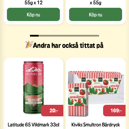
55g x 12
x 55g
Köp nu
Köp nu
Andra har också tittat på
20:-
169:-
Latitude 65 Vildmark 33cl
Kiviks Smultron Bärdryck