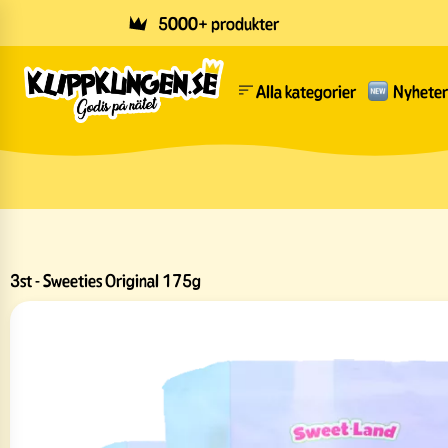
Skip to main content
5000+ produkter
Alla kategorier
Nyheter
3st - Sweeties Original 175g