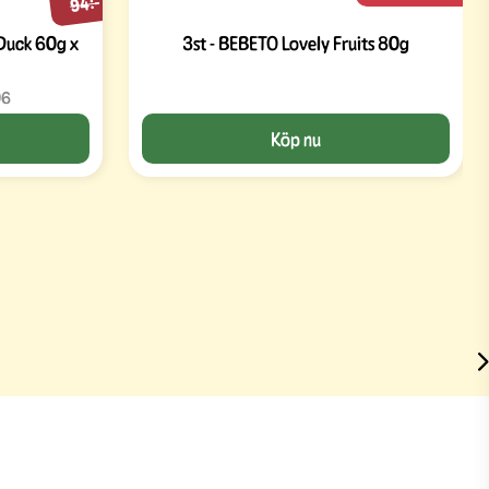
94:-
Duck 60g x
3st - BEBETO Lovely Fruits 80g
06
Köp nu