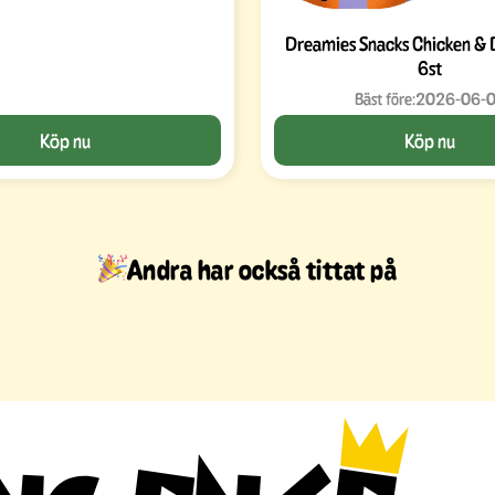
Dreamies Snacks Chicken & 
6st
Bäst före:
2026-06-
Köp nu
Köp nu
Andra har också tittat på