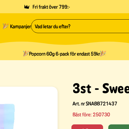
Fri frakt över 799:-
Kampanjer
Popcorn 60g 6-pack för endast 59kr
3st - Swe
Art. nr
SNABB721437
Bäst före:
250730