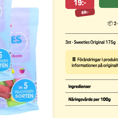
19:-
69:-
69:-
📦 2-
3st - Sweeties Original 175g
🍫 Förändringar i produkte
informationen på original
Ingredienser
Näringsvärde per 100g