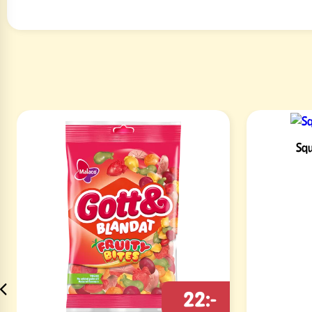
Squ
22:-