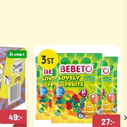
Ät smart
49:-
27:-